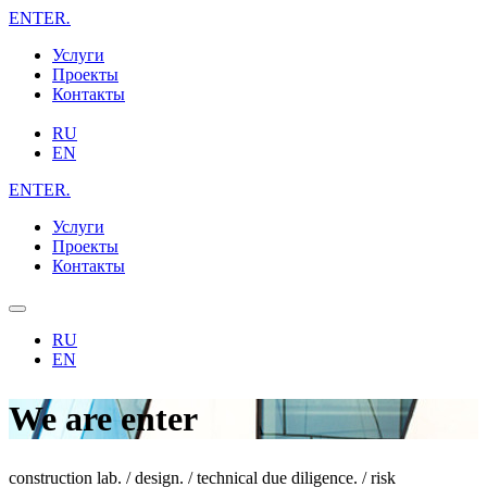
ENTER
.
Услуги
Проекты
Контакты
RU
EN
ENTER
.
Услуги
Проекты
Контакты
RU
EN
We are enter
construction lab. / design. / technical due diligence. / risk